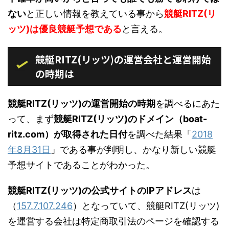
ない
と正しい情報を教えている事から
競艇RITZ(リ
ッツ)は優良競艇予想である
と言える。
競艇RITZ(リッツ)の運営会社と運営開始
の時期は
競艇RITZ(リッツ)の運営開始の時期
を調べるにあた
って、まず
競艇RITZ(リッツ)のドメイン（boat-
ritz.com）が取得された日付
を調べた結果「
2018
年8月31日
」である事が判明し、かなり新しい競艇
予想サイトであることがわかった。
競艇RITZ(リッツ)の公式サイトのIPアドレス
は
（
157.7.107.246
）となっていて、競艇RITZ(リッツ)
を運営する会社は特定商取引法のページを確認する