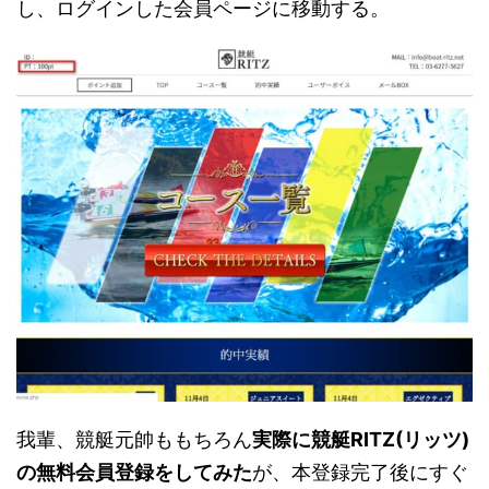
し、ログインした会員ページに移動する。
我輩、競艇元帥ももちろん
実際に競艇RITZ(リッツ)
の無料会員登録をしてみた
が、本登録完了後にすぐ