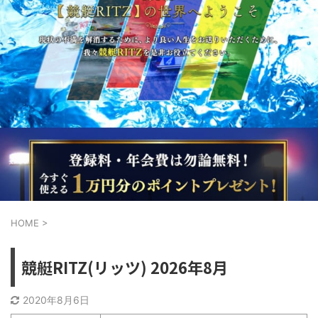
HOME
>
競艇RITZ(リッツ) 2026年8月
2020年8月6日