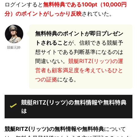
ログインすると
無料特典である100pt（10,000円
分）のポイントがしっかり反映
されていた。
無料特典のポイントが即日プレゼン
トされること
が、信頼できる競艇予
競艇元帥
想サイトである判断基準になるのは
間違いない。
競艇RITZ(リッツ)の運
営者も顧客満足度を考えているひと
つの証拠
になる。
競艇RITZ(リッツ)の無料情報や無料特典
は
競艇RITZ(リッツ)の無料情報や無料特典
について