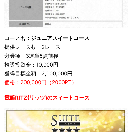
コース名：
ジュニアスイートコース
提供レース数：2レース
舟券種：3連単5点前後
推奨投資金：10,000円
獲得目標金額：2,000,000円
価格：200,000円（2000PT）
競艇RITZ(リッツ)のスイートコース