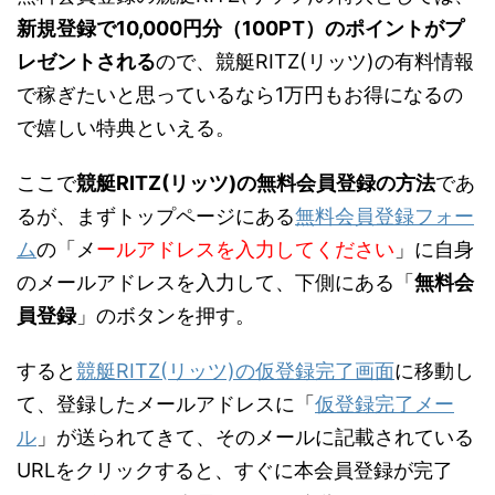
新規登録で10,000円分（100PT）のポイントがプ
レゼントされる
ので、競艇RITZ(リッツ)の有料情報
で稼ぎたいと思っているなら1万円もお得になるの
で嬉しい特典といえる。
ここで
競艇RITZ(リッツ)の無料会員登録の方法
であ
るが、まずトップページにある
無料会員登録フォー
ム
の「メ
ールアドレスを入力してください
」に自身
のメールアドレスを入力して、下側にある「
無料会
員登録
」のボタンを押す。
すると
競艇RITZ(リッツ)の仮登録完了画面
に移動し
て、登録したメールアドレスに「
仮登録完了メー
ル
」が送られてきて、そのメールに記載されている
URLをクリックすると、すぐに本会員登録が完了