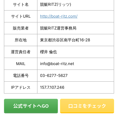
サイト名
競艇RITZ(リッツ)
サイトURL
http://boat-ritz.com/
販売業者
競艇RITZ運営事務局
所在地
東京都渋谷区南平台町16-28
運営責任者
櫻井 倫也
MAIL
info@boat-ritz.net
電話番号
03-6277-5627
IPアドレス
157.7.107.246
公式サイトへGO
口コミをチェック