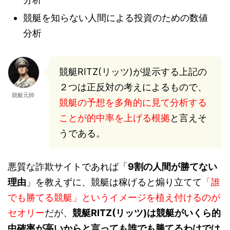
競艇を知らない人間による投資のための数値
分析
競艇RITZ(リッツ)が提示する上記の
２つは正反対の考えによるもので、
競艇元帥
競艇の予想を多角的に見て分析する
ことが的中率を上げる根拠
と言えそ
うである。
悪質な詐欺サイトであれば「
9割の人間が勝てない
理由
」を教えずに、競艇は稼げると煽り立てて
「誰
でも勝てる競艇」というイメージを植え付けるのが
セオリー
だが、
競艇RITZ(リッツ)は競艇がいくら的
中確率が高いからと言っても誰でも勝てるわけでは