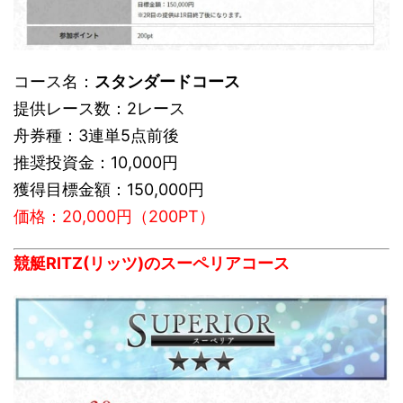
コース名：
スタンダードコース
提供レース数：2レース
舟券種：3連単5点前後
推奨投資金：10,000円
獲得目標金額：150,000円
価格：20,000円（200PT）
競艇RITZ(リッツ)のスーペリアコース