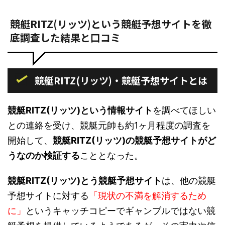
競艇RITZ(リッツ)という競艇予想サイトを徹
底調査した結果と口コミ
競艇RITZ(リッツ)・競艇予想サイトとは
競艇RITZ(リッツ)という情報サイト
を調べてほしい
との連絡を受け、競艇元帥も約1ヶ月程度の調査を
開始して、
競艇RITZ(リッツ)の競艇予想サイトがど
うなのか検証する
こととなった。
競艇RITZ(リッツ)とう競艇予想サイト
は、他の競艇
予想サイトに対する
「現状の不満を解消するため
に」
というキャッチコピーでギャンブルではない競