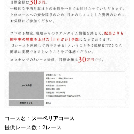
コース名：
スーペリアコース
提供レース数：2レース