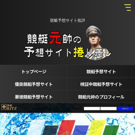
競艇予想サイト批評
トップページ
競艇予想サイト
優良競艇予想サイト
検証中競艇予想サイト
悪徳競艇予想サイト
競艇元帥のプロフィール