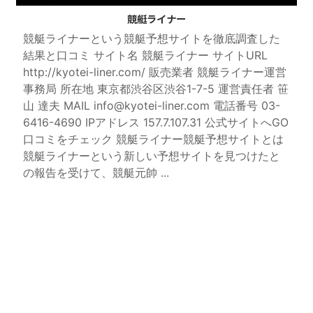
競艇ライナー
競艇ライナーという競艇予想サイトを徹底調査した
結果と口コミ サイト名 競艇ライナー サイトURL
http://kyotei-liner.com/ 販売業者 競艇ライナー運営
事務局 所在地 東京都渋谷区渋谷1-7-5 運営責任者 笹
山 達夫 MAIL info@kyotei-liner.com 電話番号 03-
6416-4690 IPアドレス 157.7.107.31 公式サイトへGO
口コミをチェック 競艇ライナー競艇予想サイトとは
競艇ライナーという新しい予想サイトを見つけたと
の報告を受けて、競艇元帥 ...