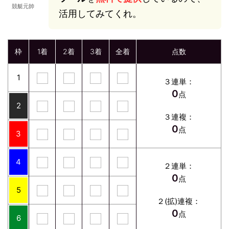
競艇元帥
活用してみてくれ。
枠
1着
2着
3着
全着
点数
1
３連単：
0
点
2
３連複：
0
点
3
4
２連単：
0
点
5
２(拡)連複：
0
点
6