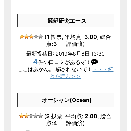
競艇研究エース
(
1
投票, 平均点:
3.00
, 総合
点:
3
| 評価済)
最新投稿日: 2019年8月6日 13:30
4
件の口コミがあるぞ！
ここはあかん。 騙されないで！
・・・続
きを読む＞＞
オーシャン(Ocean)
(
2
投票, 平均点:
2.00
, 総合
点:
4
| 評価済)