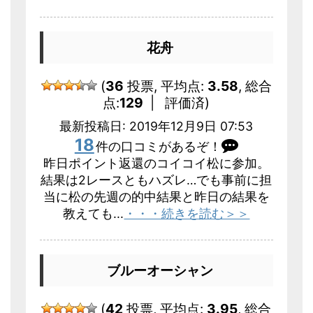
花舟
(
36
投票, 平均点:
3.58
, 総合
点:
129
| 評価済)
最新投稿日: 2019年12月9日 07:53
18
件の口コミがあるぞ！
昨日ポイント返還のコイコイ松に参加。
結果は2レースともハズレ…でも事前に担
当に松の先週の的中結果と昨日の結果を
教えても...
・・・続きを読む＞＞
ブルーオーシャン
(
42
投票, 平均点:
3.95
, 総合