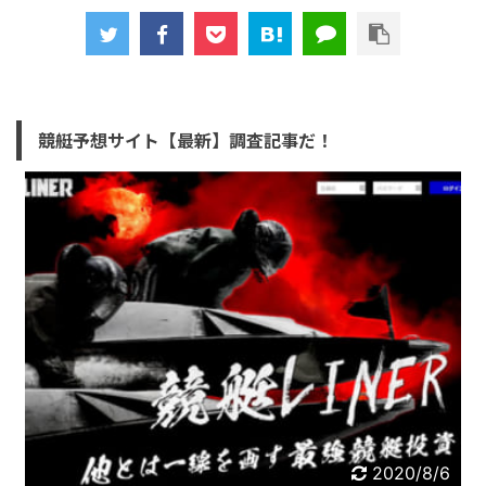
番号 03-5325-3087 IP
話番号 03-6416-5447
アドレス
IPアドレス 157.7.107.47
103.243.197.130 公式サ
公式サイトへGO 口コミ
イトへGO 口コミをチェ
をチェック ブルーオーシ
ック 花舟という競艇予想
ャンという競艇予想サイ
競艇予想サイト【最新】調査記事だ！
サイトを徹底調査した結
トを徹底調査した結果と
果と口コミ 花舟・競艇予
口コミ ブルーオーシャ
想サイトとは 花舟という
ン・競艇予想サイトとは
競艇予想サイトを調べて
ブルーオーシャンという
ほしいという連絡を受
競艇予想サイトを調べて
け、今回もまた「花舟」
ほし ...
という競艇 ...
2020/8/6