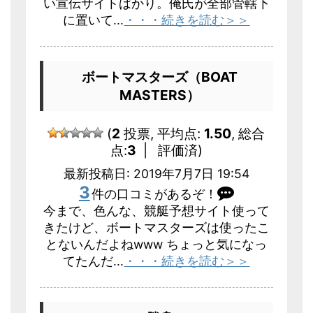
い宣伝サイトばかり。俺氏が全部管轄下
に置いて...
・・・続きを読む＞＞
ボートマスターズ（BOAT
MASTERS）
(
2
投票, 平均点:
1.50
, 総合
点:
3
| 評価済)
最新投稿日: 2019年7月7日 19:54
3
件の口コミがあるぞ！
今まで、色んな、競艇予想サイト使って
きたけど、ボートマスターズは使ったこ
とないんだよねwww ちょっと気になっ
てたんだ...
・・・続きを読む＞＞