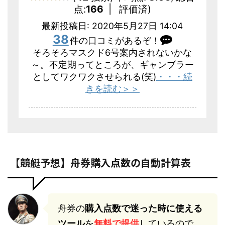
点:
166
| 評価済)
最新投稿日: 2020年5月27日 14:04
38
件の口コミがあるぞ！
そろそろマスクド6号案内されないかな
～。不定期ってところが、ギャンブラー
としてワクワクさせられる(笑)
・・・続
きを読む＞＞
【競艇予想】舟券購入点数の自動計算表
舟券の
購入点数で迷った時に使える
ツール
を
無料で提供
しているので、