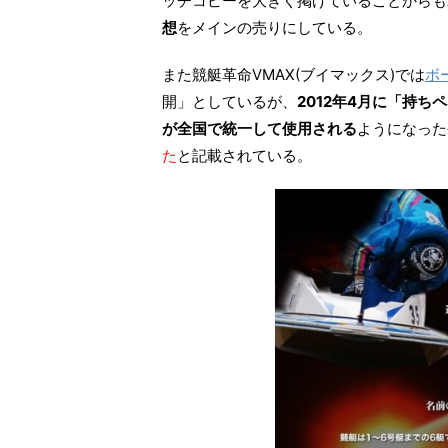
ッチコピーを大きく掲げていることからも
想
をメインの売りにしている。
また競艇革命VMAX(ブイマックス)では
ボ
開」としているが、
2012年4月に「持ち
が全国で統一して使用される
ようになった
た
と記載されている。