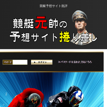
競艇予想サイト批評