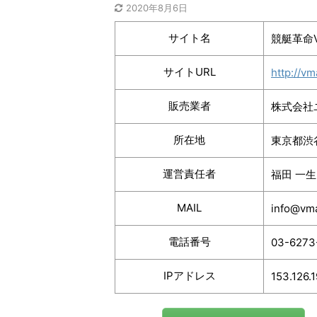
2020年8月6日
サイト名
競艇革命V
サイトURL
http://vm
販売業者
株式会社
所在地
東京都渋
運営責任者
福田 一生
MAIL
info@vm
電話番号
03-6273
IPアドレス
153.126.