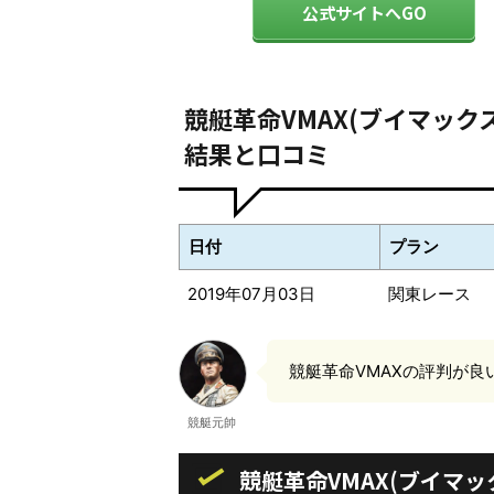
公式サイトへGO
競艇革命VMAX(ブイマッ
結果と口コミ
日付
プラン
2019年07月03日
関東レース
競艇革命VMAXの評判が良
競艇元帥
競艇革命VMAX(ブイマ