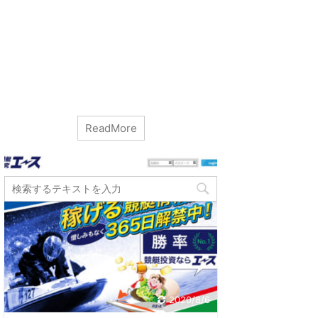
ReadMore
カテゴリー
カテゴリーなし
2020/8/6