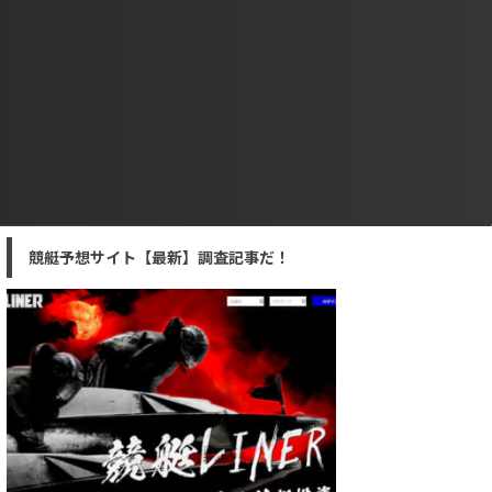
競艇予想サイト【最新】調査記事だ！