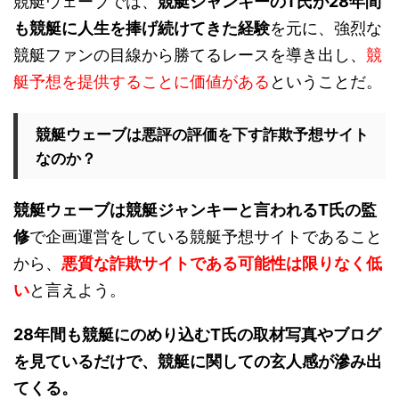
競艇ウェーブでは、
競艇ジャンキーのT氏が28年間
も競艇に人生を捧げ続けてきた経験
を元に、強烈な
競艇ファンの目線から勝てるレースを導き出し、
競
艇予想を提供することに価値がある
ということだ。
競艇ウェーブは悪評の評価を下す詐欺予想サイト
なのか？
競艇ウェーブは競艇ジャンキーと言われるT氏の監
修
で企画運営をしている競艇予想サイトであること
から、
悪質な詐欺サイトである可能性は限りなく低
い
と言えよう。
28年間も競艇にのめり込むT氏の取材写真やブログ
を見ているだけで、競艇に関しての玄人感が滲み出
てくる。