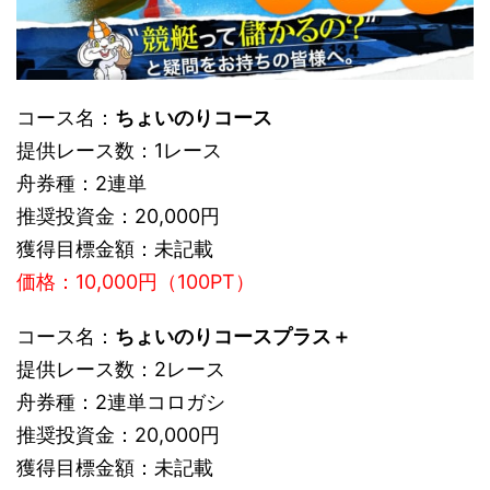
コース名：
ちょいのりコース
提供レース数：1レース
舟券種：2連単
推奨投資金：20,000円
獲得目標金額：未記載
価格：10,000円（100PT）
コース名：
ちょいのりコースプラス＋
提供レース数：2レース
舟券種：2連単コロガシ
推奨投資金：20,000円
獲得目標金額：未記載