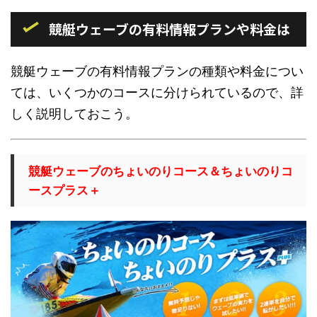
競艇ウェーブの有料情報プランや料金は
競艇ウェーブの有料情報プランの種類や料金につい
ては、いくつかのコースに分けられているので、詳
しく説明しておこう。
競艇ウェーブのちょいのりコース＆ちょいのりコ
ースプラス＋