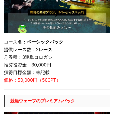
コース名：
ベーシックパック
提供レース数：2レース
舟券種：3連単コロガシ
推奨投資金：30,000円
獲得目標金額：未記載
価格：50,000円（500PT）
競艇ウェーブのプレミアムパック