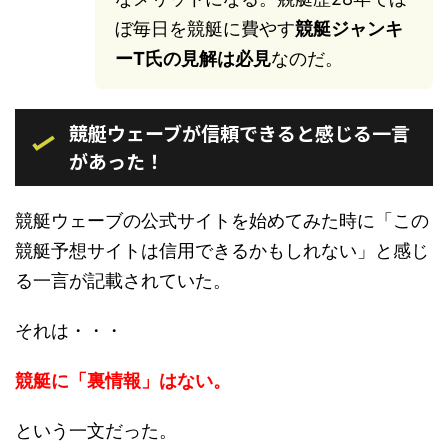
ぼ毎日を競艇に費やす
競艇ジャンキ
ーT氏の見解は必見
なのだ。
競艇ウェーブが信頼できると感じる一言
があった！
競艇ウェーブの公式サイトを始めてみた時に「この
競艇予想サイトは信用できるかもしれない」と感じ
る一言が記載されていた。
それは・・・
競艇に「裏情報」はない。
という一文だった。