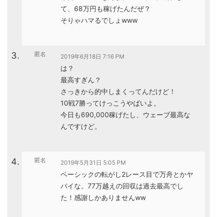
て、68万円も稼げたんだぜ？
そりゃハマるでしょwww
匿名
2019年6月18日 7:16 PM
は？
最高すぎん？
さっきから的中しまくってんだけど！
10戦7勝ってけっこうやばいよ。
今日も690,000稼げたし、ウェーブ最高な
んですけど。
匿名
2019年5月31日 5:05 PM
ベーシックの転がし2レース目で万舟とかヤ
バイな。77万越えの回収は過去最高でし
た！感謝しかありませんww