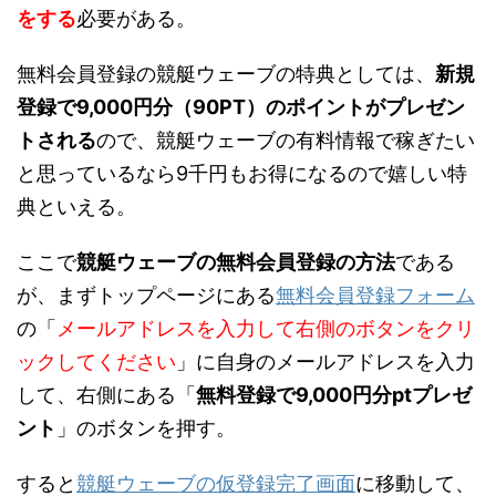
をする
必要がある。
無料会員登録の競艇ウェーブの特典としては、
新規
登録で9,000円分（90PT）のポイントがプレゼン
トされる
ので、競艇ウェーブの有料情報で稼ぎたい
と思っているなら9千円もお得になるので嬉しい特
典といえる。
ここで
競艇ウェーブの無料会員登録の方法
である
が、まずトップページにある
無料会員登録フォーム
の「
メールアドレスを入力して右側のボタンをクリ
ックしてください
」に自身のメールアドレスを入力
して、右側にある「
無料登録で9,000円分ptプレゼ
ント
」のボタンを押す。
すると
競艇ウェーブの仮登録完了画面
に移動して、