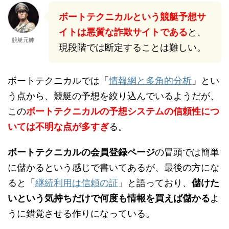
ボートテクニカルという競艇予想サ
イトは悪質な詐欺サイトである
と、
競艇元帥
現段階では断定することは難しい。
ボートテクニカルでは「
情報網と多角的分析
」とい
う点から、競艇の予想を絞り込んでいるようだが、
この
ボートテクニカルの予想システムの信頼性につ
いては不明な点が多すぎ
る。
ボートテクニカルの会員登録ページ
の冒頭では簡単
に儲かるという感じで書いてあるが、最後の方にな
ると「
継続利用は信頼の証
」と語っており、
儲けた
いという気持ちだけで何度も情報を買えば儲かる
よ
うに錯覚させる作りになっている。