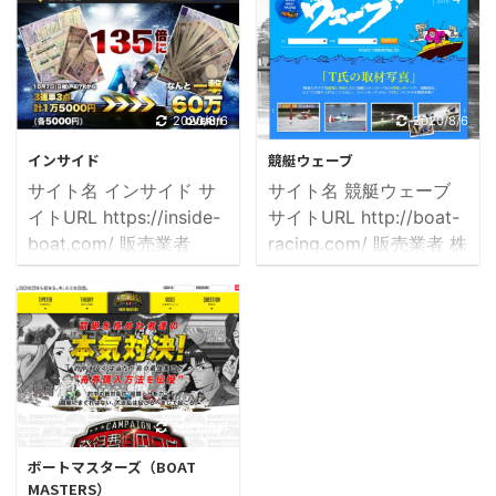
2-15-5 運営責任者 池沢
4-1-20 運営責任者 高
悟 MAIL help@boat-
橋 宏司 MAIL
town.com 電話番号
help@lets-boat.net 電話
0570-056120 IPアドレ
番号 0570-087802 IPア
ス 153.150.75.196 公式
ドレス 153.150.75.196
2020/8/6
2020/8/6
サイトへGO 口コミをチ
公式サイトへGO 口コミ
インサイド
競艇ウェーブ
ェック ボートタウン
をチェック レッツボート
サイト名 インサイド サ
サイト名 競艇ウェーブ
(BOAT TOWN)という競
（LET'S BOAT）という
イトURL https://inside-
サイトURL http://boat-
艇予想サイトを徹底調査
競艇予想サイトを徹底調
boat.com/ 販売業者
racing.com/ 販売業者 株
した結果と口コミ ボート
査した結果と口コミ レッ
Invest Performance
式会社アセットデザイン
タウン・競艇予想サイト
ツボート・競艇予想サイ
Limited 所在地 1028
所在地 東京都目黒区上目
とは ボートタウン(BOAT
トとは レッツボート
Robins Coral
黒2-15-1 運営責任者 - -
TOWN)という競艇予想
（LET'S BOAT）も競艇
bay,Joyend Buillding
MAIL info@boat-
サイトを ...
予想サ ...
P.O.Box 784 Coral
racing.com 電話番号
Bay,British Virgin
050-5326-7479 IPアド
Islands 運営責任者 Ree
レス 13.115.97.101 公式
2020/8/6
Kyungyool MAIL
サイトへGO 口コミをチ
ボートマスターズ（BOAT
info@inside-boat.com
ェック 競艇ウェーブとい
MASTERS）