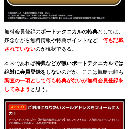
無料会員登録の
ボートテクニカルの特典
としては、
残念ながら無料情報や特典ポイントなど、
何も記載
されていない
のが現状である。
本来であれば
特典などが無いボートテクニカルでは
絶対に会員登録をしない
のだが、ここは競艇元帥も
調査の一環として何も特典がないが無料会員登録を
してみよう
と思う。