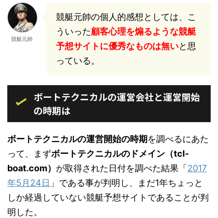
競艇元帥の個人的感想としては、こ
ういった
顧客心理を煽るような競艇
競艇元帥
予想サイトに優秀なものは無い
と思
っている。
ボートテクニカルの運営会社と運営開始
の時期は
ボートテクニカルの運営開始の時期
を調べるにあた
って、まず
ボートテクニカルのドメイン（tcl-
boat.com）
が取得された日付を調べた結果「
2017
年5月24日
」である事が判明し、まだ1年ちょっと
しか経過していない競艇予想サイトであることが判
明した。