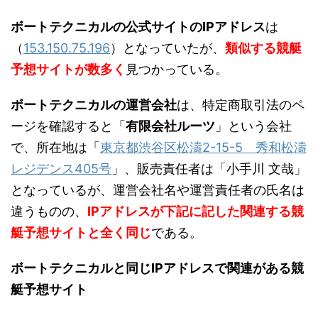
ボートテクニカルの公式サイトのIPアドレス
は
（
153.150.75.196
）となっていたが、
類似する競艇
予想サイトが数多く
見つかっている。
ボートテクニカルの運営会社
は、特定商取引法のペ
ージを確認すると「
有限会社ルーツ
」という会社
で、所在地は「
東京都渋谷区松濤2-15-5 秀和松濤
レジデンス405号
」、販売責任者は「小手川 文哉」
となっているが、運営会社名や運営責任者の氏名は
違うものの、
IPアドレスが下記に記した関連する競
艇予想サイトと全く同じ
である。
ボートテクニカルと同じIPアドレスで関連がある競
艇予想サイト