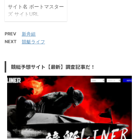
電話番号
う競艇予想サイトを徹底
サイト名 ボートマスター
+46770222916 IPアド
調査した結果と口コミ 競
ズ サイトURL
レス 163.43.113.19 公式
艇ウェーブ・競艇予想サ
http://boatrace-
サイトへG ...
イトとは 競艇ウェーブ
master.net/ 販売業者 株
(競艇予想サイト)という
PREV
新舟組
式会社オールネット 所在
情報サイトを調べて欲し
NEXT
競艇ライフ
地 東京都新宿区新宿5-
いとの連 ...
18-20-803 運営責任者
中本 浩 MAIL
競艇予想サイト【最新】調査記事だ！
info@boatrace-
masters.com 電話番号
03-6403-5921 IPアドレ
ス 103.231.193.2 公式サ
イトへGO 口コミをチェ
ック ボートマスターズと
いう競艇予想サイトを徹
底調査した結果と口コミ
ボートマスターズという
競艇予想サイトを発見し