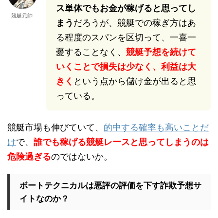
ス単体でもお金が稼げると思ってし
競艇元帥
まう
だろうが、競艇での稼ぎ方はあ
る程度のスパンを区切って、一喜一
憂することなく、
競艇予想を続けて
いくことで損失は少なく、利益は大
きく
という点から儲け金が出ると思
っている。
競艇市場も伸びていて、
的中する確率も高いことだ
け
で、
誰でも稼げる競艇レースと思ってしまうのは
危険過ぎる
のではないか。
ボートテクニカルは悪評の評価を下す詐欺予想サ
イトなのか？