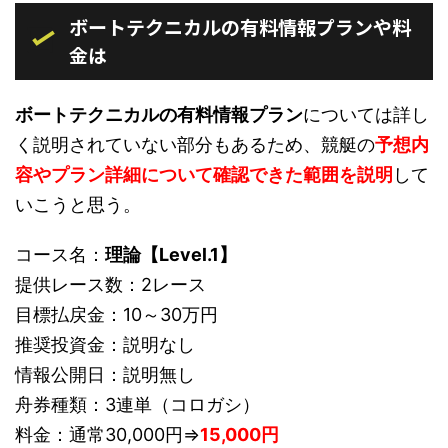
ボートテクニカルの有料情報プランや料
金は
ボートテクニカルの有料情報プラン
については詳し
く説明されていない部分もあるため、競艇の
予想内
容やプラン詳細について確認できた範囲を説明
して
いこうと思う。
コース名：
理論【Level.1】
提供レース数：2レース
目標払戻金：10～30万円
推奨投資金：説明なし
情報公開日：説明無し
舟券種類：3連単（コロガシ）
料金：通常30,000円⇒
15,000円