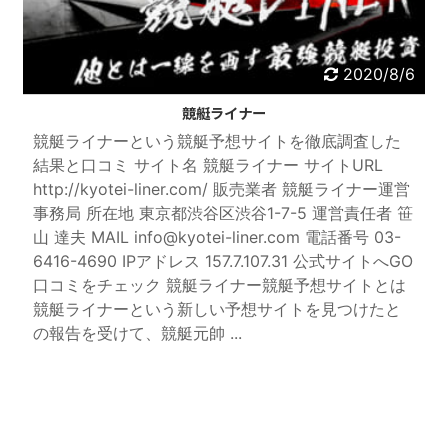
た読者から調べてほしい
と連 ...
2020/8/6
競艇ライナー
競艇ライナーという競艇予想サイトを徹底調査した
結果と口コミ サイト名 競艇ライナー サイトURL
http://kyotei-liner.com/ 販売業者 競艇ライナー運営
事務局 所在地 東京都渋谷区渋谷1-7-5 運営責任者 笹
山 達夫 MAIL info@kyotei-liner.com 電話番号 03-
6416-4690 IPアドレス 157.7.107.31 公式サイトへGO
口コミをチェック 競艇ライナー競艇予想サイトとは
競艇ライナーという新しい予想サイトを見つけたと
の報告を受けて、競艇元帥 ...