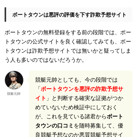
ボートタウンは悪評の評価を下す詐欺予想サイト
ボートタウンの無料登録をする前の段階では、ボー
トタウンの公式サイトを良く確認してみても、ボー
トタウンは詐欺予想サイトでは無いかと疑ってしま
う人も多いのではないだろうか。
競艇元帥としても、今の段階では
「
ボートタウンを悪評の詐欺予想サ
競艇元帥
イト
」と判断する確実な証拠がつか
めていないため検証中にしておく
が、これを見ている諸君から
ボート
タウンの口コミ
を随時募集して、優
良競艇予想なのか悪質競艇予想サイ