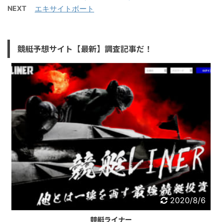
1 運営責任者 坂本 隆弘
競艇予想サイトとは オー
勝舟という予想サイトを
NEXT
エキサイトボート
MAIL info@boat-b.net
シャンという競艇予想 ...
調べてみることにした ...
電話番号 03-6416-1068
IPアドレス
競艇予想サイト【最新】調査記事だ！
133.130.76.235 公式サ
イトへGO 口コミをチェ
ック ボートクエストとい
う競艇予想サイトを徹底
調査した結果と口コミ ボ
ートクエスト・競艇予想
サイトとは ボートクエス
ト(競艇予想サイト)とい
う情報サイトを調べて欲
しいとの連絡を受け、競
...
2020/8/6
競艇ライナー