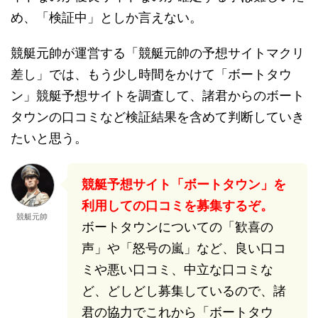
め、「検証中」としか言えない。
競艇元帥が運営する「競艇元帥の予想サイトマクリ
差し」では、もう少し時間をかけて「ボートタウ
ン」競艇予想サイトを調査して、諸君からのボート
タウンの口コミなど検証結果を含めて判断していき
たいと思う。
競艇予想サイト「ボートタウン」を
利用しての口コミを募集するぞ。
競艇元帥
ボートタウンについての「歓喜の
声」や「怒号の嵐」など、良い口コ
ミや悪い口コミ、中立な口コミな
ど、どしどし募集しているので、諸
君の協力でこれから「ボートタウ