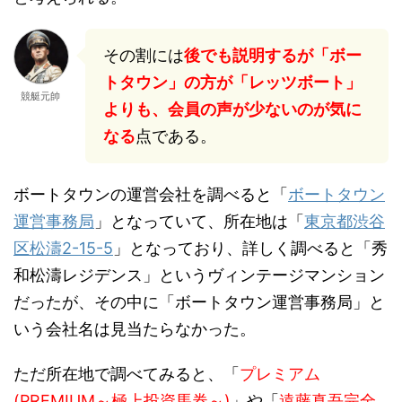
その割には
後でも説明するが「ボー
トタウン」の方が「レッツボート」
競艇元帥
よりも、会員の声が少ないのが気に
なる
点である。
ボートタウンの運営会社を調べると「
ボートタウン
運営事務局
」となっていて、所在地は「
東京都渋谷
区松濤2-15-5
」となっており、詳しく調べると「秀
和松濤レジデンス」というヴィンテージマンション
だったが、その中に「ボートタウン運営事務局」と
いう会社名は見当たらなかった。
ただ所在地で調べてみると、「
プレミアム
(PREMIUM～極上投資馬券～)
」や「
遠藤真吾完全