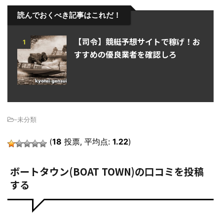
読んでおくべき記事はこれだ！
【司令】競艇予想サイトで稼げ！お
1
すすめの優良業者を確認しろ
-未分類
(
18
投票, 平均点:
1.22
)
ボートタウン(BOAT TOWN)の口コミを投稿
する