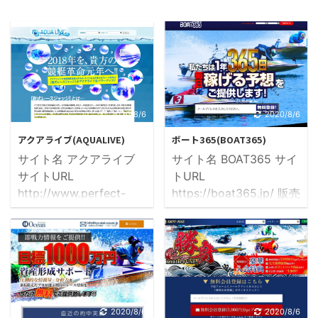
2020/8/6
2020/8/6
アクアライブ(AQUALIVE)
ボート365(BOAT365)
サイト名 アクアライブ
サイト名 BOAT365 サイ
サイトURL
トURL
http://www.perfect-
https://boat365.jp/ 販売
br.net/ 販売業者 株式会
業者 株式会社AGO 所在
社常昇社 所在地 東京都
地 東京都渋谷区道玄坂1-
渋谷区代々木3-46-16 小
17-9 運営責任者 大越 純
野木ビル207号室 運営責
MAIL info@boat365.jp
任者 酒井 朋彦 MAIL
電話番号 03-5386-
info@perfect-br.net 電
3255 IPアドレス
話番号 03-6680-4511 IP
59.106.224.135 公式サイ
2020/8/6
2020/8/6