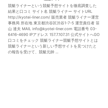
競艇ライナーという競艇予想サイトを徹底調査した
結果と口コミ サイト名 競艇ライナー サイトURL
http://kyotei-liner.com/ 販売業者 競艇ライナー運営
事務局 所在地 東京都渋谷区渋谷1-7-5 運営責任者 笹
山 達夫 MAIL info@kyotei-liner.com 電話番号 03-
6416-4690 IPアドレス 157.7.107.31 公式サイトへGO
口コミをチェック 競艇ライナー競艇予想サイトとは
競艇ライナーという新しい予想サイトを見つけたと
の報告を受けて、競艇元帥 ...