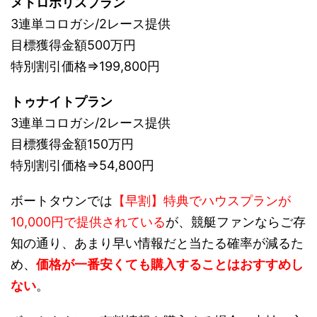
メトロポリスプラン
3連単コロガシ/2レース提供
目標獲得金額500万円
特別割引価格⇒199,800円
トゥナイトプラン
3連単コロガシ/2レース提供
目標獲得金額150万円
特別割引価格⇒54,800円
ボートタウンでは
【早割】特典でハウスプランが
10,000円で提供されている
が、競艇ファンならご存
知の通り、あまり早い情報だと当たる確率が減るた
め、
価格が一番安くても購入することはおすすめし
ない
。