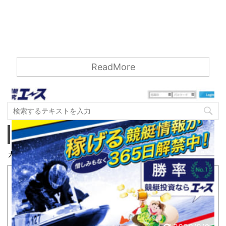
ReadMore
カテゴリー
カテゴリーなし