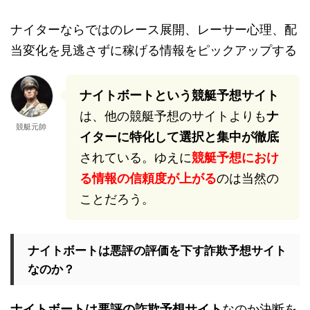
ナイターならではのレース展開、レーサー心理、配
当変化を見逃さずに稼げる情報をピックアップする
ナイトボートという競艇予想サイト
は、他の競艇予想のサイトよりも
ナ
競艇元帥
イターに特化して選択と集中が徹底
されている。ゆえに
競艇予想におけ
る情報の信頼度が上がる
のは当然の
ことだろう。
ナイトボートは悪評の評価を下す詐欺予想サイト
なのか？
ナイトボートは悪評の詐欺予想サイト
なのか決断を