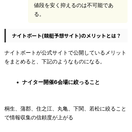
値段を安く抑えるのは不可能であ
る。
ナイトボート(競艇予想サイト)のメリットとは？
ナイトボートが公式サイトで公開しているメリット
をまとめると、下記のようなものになる。
ナイター開催6会場に絞っること
桐生、蒲郡、住之江、丸亀、下関、若松に絞ること
で情報収集の信頼度が上がる