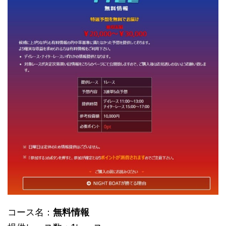
コース名：
無料情報