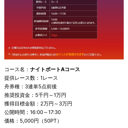
コース名：
ナイトボートAコース
提供レース数：1レース
舟券種：3連単5点前後
推奨投資金：5千円～1万円
獲得目標金額：2万円～3万円
公開時間：16:00～17:30
価格：5,000円（50PT）