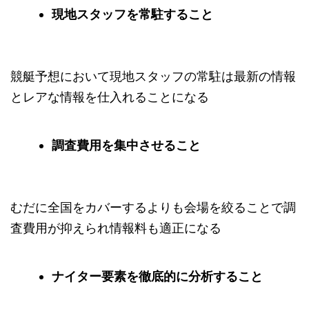
現地スタッフを常駐すること
競艇予想において現地スタッフの常駐は最新の情報
とレアな情報を仕入れることになる
調査費用を集中させること
むだに全国をカバーするよりも会場を絞ることで調
査費用が抑えられ情報料も適正になる
ナイター要素を徹底的に分析すること