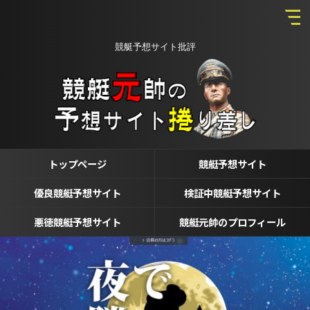
競艇予想サイト批評
トップページ
競艇予想サイト
優良競艇予想サイト
検証中競艇予想サイト
悪徳競艇予想サイト
競艇元帥のプロフィール