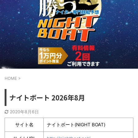
HOME
>
ナイトボート 2026年8月
2020年8月6日
サイト名
ナイトボート(NIGHT BOAT)