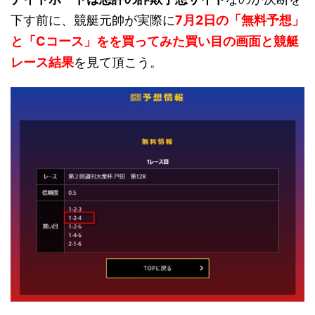
下す前に、競艇元帥が実際に
7月2日の「無料予想」
と「Cコース」をを買ってみた買い目の画面と競艇
レース結果
を見て頂こう。