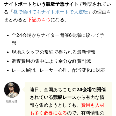
ナイトボートという競艇予想サイト
で明記されてい
る「
昼で負けてもナイトボートで大逆転
」の理由を
まとめると
下記の４つ
になる。
全24会場からナイター開催6会場に絞って予
想
現地スタッフの常駐で得られる最新情報
調査費用の集中により余分な経費削減
レース展開、レーサー心理、配当変化に対応
連日、全国あちこちの
24会場で開催
されている競艇レース
から有力な情
競艇元帥
報を集めようとしても、
費用も人材
も多く必要になる
ので、有料情報の