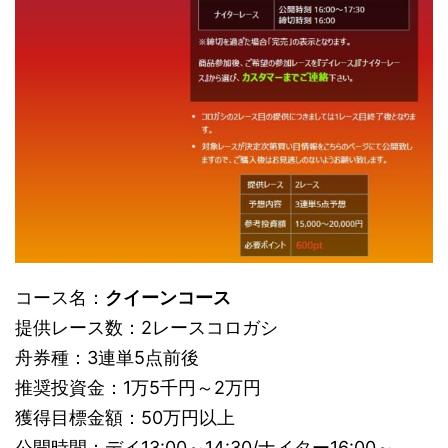
コース名：
クイーンコース
提供レース数：2レースコロガシ
舟券種：3連単5点前後
推奨投資金：1万5千円～2万円
獲得目標金額：50万円以上
公開時間：デイ13:00～14:30/ナイター16:00～