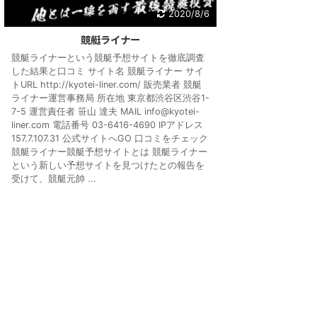
2020/8/6
競艇ライナー
競艇ライナーという競艇予想サイトを徹底調査
した結果と口コミ サイト名 競艇ライナー サイ
トURL http://kyotei-liner.com/ 販売業者 競艇
ライナー運営事務局 所在地 東京都渋谷区渋谷1-
7-5 運営責任者 笹山 達夫 MAIL info@kyotei-
liner.com 電話番号 03-6416-4690 IPアドレス
157.7.107.31 公式サイトへGO 口コミをチェック
競艇ライナー競艇予想サイトとは 競艇ライナー
という新しい予想サイトを見つけたとの報告を
受けて、競艇元帥 ...