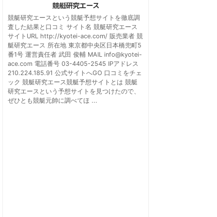
競艇研究エース
競艇研究エースという競艇予想サイトを徹底調
査した結果と口コミ サイト名 競艇研究エース
サイトURL http://kyotei-ace.com/ 販売業者 競
艇研究エース 所在地 東京都中央区日本橋兜町5
番1号 運営責任者 武田 俊輔 MAIL info@kyotei-
ace.com 電話番号 03-4405-2545 IPアドレス
210.224.185.91 公式サイトへGO 口コミをチェ
ック 競艇研究エース競艇予想サイトとは 競艇
研究エースという予想サイトを見つけたので、
競艇元帥
ぜひとも競艇元帥に調べてほ ...
数々の競艇予想サイトに騙され、なにくそ
根性で調べまくった結果、遂に真のガチサ
イトに辿りついた！しかし・・・信憑性の
無いサイトがほとんどだという現状を競艇
元帥は悟る。そこで競艇元帥がやれる
事・・・それはできるだけ他の人が同じ思
いをしないよう、嘘を暴いた競艇予想サイ
トの検証内容を暴露する事！そして、数少