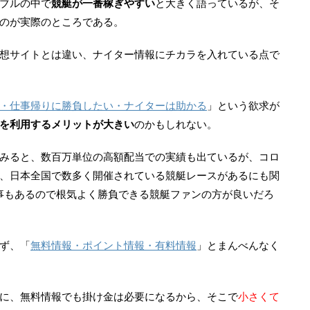
ブルの中で
競艇が一番稼ぎやすい
と大きく語っているが、そ
のが実際のところである。
想サイトとは違い、ナイター情報にチカラを入れている点で
・仕事帰りに勝負したい・ナイターは助かる
」という欲求が
を利用するメリットが大きい
のかもしれない。
みると、数百万単位の高額配当での実績も出ているが、コロ
、日本全国で数多く開催されている競艇レースがあるにも関
事もあるので根気よく勝負できる競艇ファンの方が良いだろ
ず、「
無料情報・ポイント情報・有料情報
」とまんべんなく
に、
無料情報でも掛け金は必要になる
から、そこで
小さくて